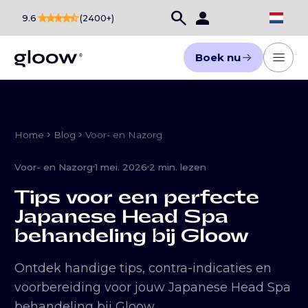
search
person
star
star
star
star
star_half
9.6
(2400+)
Boek nu
Home
chevron_right
Blog
chevron_right
Voor- en Nazorg
Voor- en Nazorg
1 mei. 2026
2 min. lezen
Tips voor een perfecte
Japanese Head Spa
behandeling bij Gloow
Ontdek handige tips, contra-indicaties en
voorbereiding voor jouw Japanese Head Spa
behandeling bij Gloow.