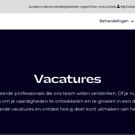
person
Academy
Vacatures
Veelgestelde vragen
Over ons
Locaties
MyGloo
Behandelingen
Vacatures
eerde professionals die ons team willen versterken. Of je n
eden om je vaardigheden te ontwikkelen en te groeien in ee
nde vacatures en ontdek hoe jij deel kunt uitmaken van h