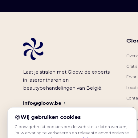
Glo
Over 
Gratis
Laat je stralen met Gloow, de experts
Ervar
in laserontharen en
Locati
beautybehandelingen van België.
Conta
info@gloow.be
FAQ
🍪
Wij gebruiken cookies
Servic
Gloow gebruikt cookies om de website te laten werken,
Gloow
jouw ervaring te verbeteren en relevante advertenties te
9.6
(2400+)
van 5 sterren,
reviews