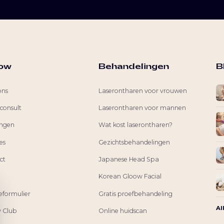
ow
Behandelingen
B
ons
Laserontharen voor vrouwen
 consult
Laserontharen voor mannen
ingen
Wat kost laserontharen?
es
Gezichtsbehandelingen
ct
Japanese Head Spa
Korean Gloow Facial
eformulier
Gratis proefbehandeling
Al
 Club
Online huidscan