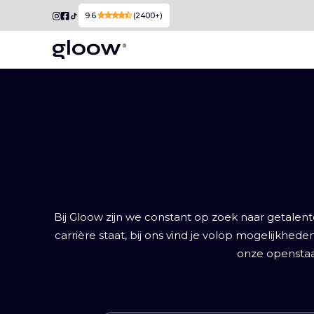
star
star
star
star
star_half
9.6
(2400+)
Bij Gloow zijn we constant op zoek naar getalent
carrière staat, bij ons vind je volop mogelijkh
onze openstaa